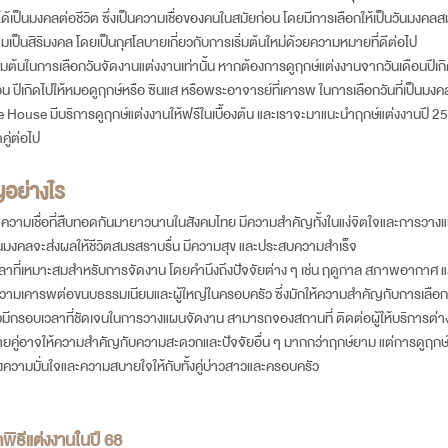
ะได้เป็นมงคลต่อชีวิต ซึ่งเป็นความเชื่อของคนในสมัยก่อน โดยมีการเลือกให้เป็นวันมงคลสมร
วามเป็นสิริมงคล โดยเป็นกุศโลบายเกี่ยวกับการเริ่มต้นใหม่ด้วยความหมายที่ดีต่อไป
่มต้นในการเลือกวันจัดงานแต่งงานเท่านั้น หากต้องการดูฤกษ์แต่งงานจากวันเดือนปีเกิ
อน ปีเกิดไปให้หมอดูฤกษ์หรือ ซินแส หรือพระอาจารย์ที่เคารพ ในการเลือกวันที่เป็นมงค
ve House มีบริการดูฤกษ์แต่งงานให้ฟรีในเบื้องต้น และเราจะมาแนะนำฤกษ์แต่งงานปี 
คู่ต่อไป
อย่างไร
ะความเชื่อที่สืบทอดกันมายาวนานในสังคมไทย มีความสำคัญทั้งในแง่จิตใจและการวางแ
ี่เป็นมงคลจะส่งผลให้ชีวิตสมรสราบรื่น มีความสุข และประสบความสำเร็จ
ลาที่เหมาะสมสำหรับการจัดงาน โดยคำนึงถึงปัจจัยต่าง ๆ เช่น ฤดูกาล สภาพอากาศ
ความเคารพต่อขนบธรรมเนียมและผู้ใหญ่ในครอบครัว ซึ่งมักให้ความสำคัญกับการเลือก
าวมีกรอบเวลาที่ชัดเจนในการวางแผนจัดงาน สามารถจองสถานที่ ติดต่อผู้ให้บริการต่าง
ลายคู่อาจให้ความสำคัญกับความสะดวกและปัจจัยอื่น ๆ มากกว่าฤกษ์ยาม แต่การดูฤกษ์ก็
ความมั่นใจและความสบายใจให้กับทั้งคู่บ่าวสาวและครอบครัว
พิธีแต่งงานในปี 68