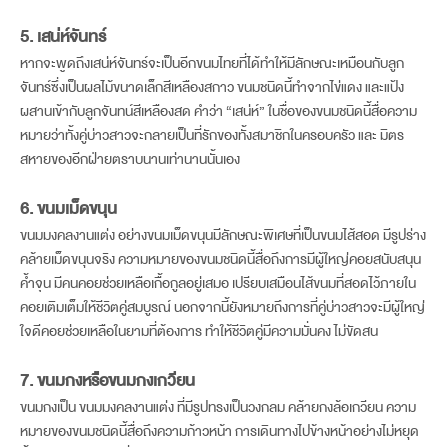
5. เสน่ห์จันทร์
หากจะพูดถึงเสน่ห์จันทร์จะเป็นอีกขนมไทยที่ได้ทำให้มีลักษณะเหมือนกับลูก
จันทร์ซึ่งเป็นผลไม้ขนาดเล็กสีเหลืองสกาว ขนมชนิดนี้ทำจากไข่แดง และแป้ง
ผสานเข้ากับลูกจันทน์สีเหลืองสด คำว่า “เสน่ห์” ในชื่อของขนมชนิดนี้สื่อความ
หมายว่าทั้งคู่บ่าวสาวจะกลายเป็นที่รักของทั้งสมาชิกในครอบครัว และ มิตร
สหายของอีกฝ่ายตราบนานเท่านานนั้นเอง
6. ขนมเม็ดขนุน
ขนมมงคลงานแต่ง อย่างขนมเม็ดขนุนมีลักษณะพิเศษที่เป็นขนมไส้สอด มีรูปร่าง
คล้ายเม็ดขนุนจริง ความหมายของขนมชนิดนี้สื่อถึงการมีผู้ใหญ่คอยสนับสนุน
ค้ำจุน มีคนคอยช่วยเหลือเกื้อกูลอยู่เสมอ เปรียบเสมือนไส้ขนมที่สอดไว้ภายใน
คอยเติมเต็มให้ชีวิตคู่สมบูรณ์ นอกจากนี้ยังหมายถึงการที่คู่บ่าวสาวจะมีผู้ใหญ่
ใจดีคอยช่วยเหลือในยามที่ต้องการ ทำให้ชีวิตคู่มีความมั่นคง ไม่ขัดสน
7. ขนมกงหรือขนมกงเกวียน
ขนมกงเป็น ขนมมงคลงานแต่ง ที่มีรูปทรงเป็นวงกลม คล้ายกงล้อเกวียน ความ
หมายของขนมชนิดนี้สื่อถึงความก้าวหน้า การเดินทางไปข้างหน้าอย่างไม่หยุด