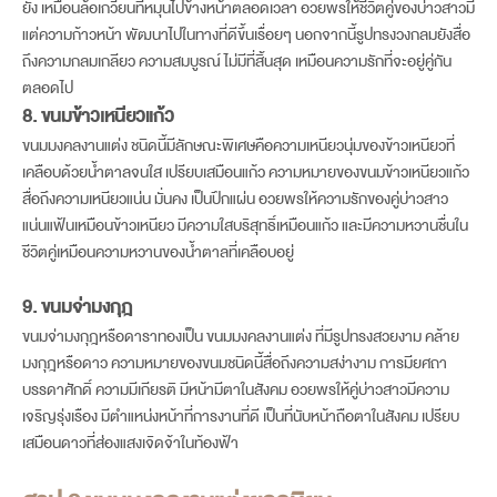
ยั้ง เหมือนล้อเกวียนที่หมุนไปข้างหน้าตลอดเวลา อวยพรให้ชีวิตคู่ของบ่าวสาวมี
แต่ความก้าวหน้า พัฒนาไปในทางที่ดีขึ้นเรื่อยๆ นอกจากนี้รูปทรงวงกลมยังสื่อ
ถึงความกลมเกลียว ความสมบูรณ์ ไม่มีที่สิ้นสุด เหมือนความรักที่จะอยู่คู่กัน
ตลอดไป
8. ขนมข้าวเหนียวแก้ว
ขนมมงคลงานแต่ง ชนิดนี้มีลักษณะพิเศษคือความเหนียวนุ่มของข้าวเหนียวที่
เคลือบด้วยน้ำตาลจนใส เปรียบเสมือนแก้ว ความหมายของขนมข้าวเหนียวแก้ว
สื่อถึงความเหนียวแน่น มั่นคง เป็นปึกแผ่น อวยพรให้ความรักของคู่บ่าวสาว
แน่นแฟ้นเหมือนข้าวเหนียว มีความใสบริสุทธิ์เหมือนแก้ว และมีความหวานชื่นใน
ชีวิตคู่เหมือนความหวานของน้ำตาลที่เคลือบอยู่
9. ขนมจ่ามงกุฎ
ขนมจ่ามงกุฎหรือดาราทองเป็น ขนมมงคลงานแต่ง ที่มีรูปทรงสวยงาม คล้าย
มงกุฎหรือดาว ความหมายของขนมชนิดนี้สื่อถึงความสง่างาม การมียศถา
บรรดาศักดิ์ ความมีเกียรติ มีหน้ามีตาในสังคม อวยพรให้คู่บ่าวสาวมีความ
เจริญรุ่งเรือง มีตำแหน่งหน้าที่การงานที่ดี เป็นที่นับหน้าถือตาในสังคม เปรียบ
เสมือนดาวที่ส่องแสงเจิดจ้าในท้องฟ้า