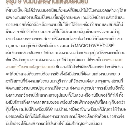
สรุป 9
ขนมมงคลงานแต่ง
ยอดนิยม
ทั้งหมดนี้จะเห็นได้ว่าขนมยอดนิยมทั้งหมดที่นิยมนำไปใช้ในงานมงคลต่าง ๆ โดย
เฉพาะงานแต่งงานล้วนเป็นขนมที่เรารู้จักกันหมด แถมยังมีหน้าตา รสชาติ และ
ความหมายที่ดีอีกด้วย ด้วยความที่ไม่ได้หาได้ง่าย หรือ ทำยาก และ สมัยนี้ก็มี
ร้านขาย หรือ รับทำมากมายแต่ก็ไม่ได้มีขนมแบบนี้ทุกร้าน เราจึงขอแนะนำคู่
บ่าวสาวนอกจากการหาสถานที่จัดงานแต่งงานในสถานที่ที่ต้องการแล้ว เช่น
กรุงเทพ นนทบุรี หรือจังหวัดอื่นเราขอแนะนำ MAGIC LOVE HOUSE
ซึ่งสามารถช่วยจัดหามาให้ในงานแต่งงานของบ่าวสาวทุกคู่ได้ ให้ทางเราเป็นคน
ช่วยจัดสรรดูแลงานแต่งงานของคุณให้สมบูรณ์แบบ ไม่ว่าจะเป็น
อาหารมงคล
งานแต่ง
จัดงานแต่ง
ฤกษ์งานแต่ง
รับรองไม่มีคำว่าผิดหวังเลยเจ้าบ่าว เจ้าสาว
จะได้อย่างครบถ้วนตามต้องการอีกทั้งยังมีสถานที่จัดงานแต่งงานมากมาย
อาทิ สถานที่จัดงานแต่งงาน นนทบุรี สถานที่จัดงานแต่งงาน กรุงเทพ สถานที่
จัดงานแต่งงาน นครปฐม สถานที่จัดงานแต่งงาน สมุทรปราการ เป็นต้น อีกทั้ง
ยังสามารถจัดงานได้หลากหลายรูปแบบ ทั้งในสวน หรือ านอินดอร์ก็ทำได้ ทั้ง
ยังมีบริการที่หลากหลายครบวงจร พร้อมด้วยแพ็กเกจสุดคุ้มที่ใคร ๆ ก็บอกว่า
คุ้มที่สุด และยังมีทีมพร้อมให้คำแนะนำอย่างมืออาชีพ พร้อมแก้ปัญหา ให้ท่านอ
ย่างรวดเร็ว อีกทั้งโปรโมชันอาหารหลากหลายให้ลองเลือกอีกด้วย บ่าวสาวจึง
มั่นใจว่าจะได้ประสบการณ์ที่ประทับใจในวันสำคัญอย่างแน่นอน