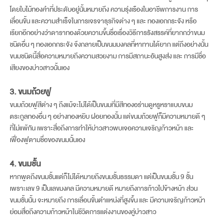
โดยใบไม้ทองคำที่ประดับอยู่นั้นหมายถึง ความรุ่งเรืองในอาชีพการงาน การ
เลื่อนขั้น และความสำเร็จในการเจรจาธุรกิจต่าง ๆ และ ทองเอกกระจัง หรือ
เรียกอีกอย่างว่าดาราทองด้วยความขึ้นชื่อเรื่องวิธีการรังสรรค์ที่ยากกว่าขนม
ชนิดอื่น ๆ ทองเอกกระจัง จึงกลายเป็นขนมมงคลที่หาทานได้ยาก แต่ถึงอย่างนั้น
ขนมชนิดนี้สื่อความหมายถึงความสวยงาม การมีสถานะอันสูงส่ง และ การมีชื่อ
เสียงของบ่าวสาวนั้นเอง
3. ขนมถ้วยฟู
ขนมถ้วยฟูสีต่าง ๆ ถึงแม้จะไม่ได้เป็นขนมที่มีสีทองอร่ามดูหรูหราแบบขนม
ตระกูลทองอื่น ๆ อย่างทองหยิบ ฝอยทองนั้น แต่ขนมถ้วยฟูก็มีความหมายดี ๆ
ที่ไม่แพ้กัน เพราะสื่อถึงการทำให้บ่าวสาวพบเจอความเจริญก้าวหน้า และ
เฟื่องฟูตามชื่อของขนมนั้นเอง
4. ขนมชั้น
หากพูดถึงขนมชั้นแต่ก็ไม่ได้หมายถึงขนมชั้นธรรมดา แต่เป็นขนมชั้น 9 ชั้น
เพราะเลข 9 เป็นเลขมงคล มีความหมายดี หมายถึงการก้าวไปข้างหน้า ส่วน
ขนมชั้นนั้น จะหมายถึง การเลื่อนขั้นตำแหน่งที่สูงขึ้น และ มีความเจริญก้าวหน้า
ย่อมสื่อถึงความก้าวหน้าในชีวิตการแต่งงานของคู่บ่าวสาว