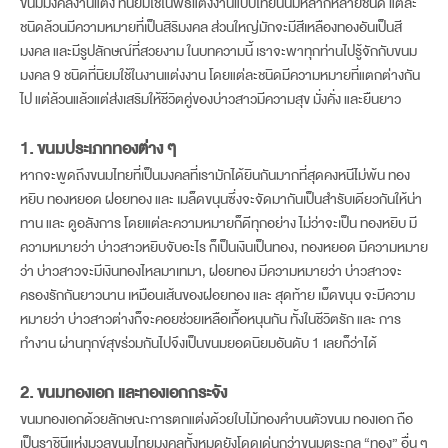
ขนมมงคลงานแต่ง ที่นิยมใช้ในพิธีแต่งงานแบบไทยนั้นมีหลากหลายชนิด แต่ละ
ชนิดล้วนมีความหมายที่เป็นสิริมงคล ส่วนใหญ่มักจะมีสีเหลืองทองอันเป็นสี
มงคล และมีรูปลักษณ์ที่สวยงาม ในบทความนี้ เราจะพาทุกท่านไปรู้จักกับขนม
มงคล 9 ชนิดที่นิยมใช้ในงานแต่งงาน โดยแต่ละชนิดมีความหมายที่แตกต่างกัน
ไป แต่ล้วนแล้วแต่ส่งเสริมให้ชีวิตคู่ของบ่าวสาวมีความสุข มั่งคั่ง และยืนยาว
1. ขนมประเภททองต่าง ๆ
หากจะพูดถึงขนมไทยที่เป็นมงคลที่เรามักได้ยินกันมากที่สุดคงหนีไม่พ้น ทอง
หยิบ ทองหยอด ฝอยทอง และ เมล็ดขนุนซึ่งจะจัดมากันเป็นสำรับเดียวกันให้น่า
ทาน และ ดูอลังการ โดยแต่ละความหมายก็ดีทุกอย่าง ไม่ว่าจะเป็น ทองหยิบ มี
ความหมายว่า บ่าวสาวหยิบจับอะไร ก็เป็นเงินเป็นทอง, ทองหยอด มีความหมาย
ว่า บ่าวสาวจะมีเงินทองไหลมาเทมา, ฝอยทอง มีความหมายว่า บ่าวสาวจะ
ครองรักกันยาวนาน เหมือนเส้นของฝอยทอง และ สุดท้าย เม็ดขนุน จะมีความ
หมายว่า บ่าวสาวต่างก็จะคอยช่วยเหลือเกื้อหนุนกัน ทั้งในชีวิตรัก และ การ
ทำงาน ผ่านทุกข์สุขร่วมกันไปจึงเป็นขนมยอดนิยมอันดับ 1 เลยก็ว่าได้
2. ขนมทองเอก และทองเอกกระจัง
ขนมทองเอกด้วยลักษณะการตกแต่งด้วยใบไม้ทองคำบนตัวขนม ทองเอก ถือ
เป็นราชินีแห่งมวลขนมไทยมงคลทั้งหมดยังโดดเด่นกว่าขนมตระกูล “ทอง” อื่น ๆ