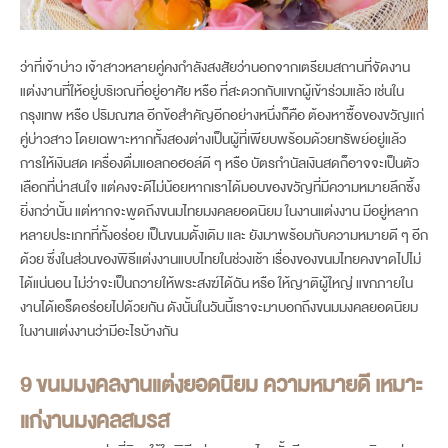
ว่าที่เจ้าบ่าว เจ้าสาวหลายคู่คงกำลังสงสัยว่านอกจากเตรียมสถานที่จัดงาน
แต่งงานที่ให้อยู่บริเวณที่อยู่อาศัย หรือ ที่สะดวกกับแขกผู้เข้าร่วมแล้ว เช่นใน
กรุงเทพ หรือ ปริมณฑล อีกข้อสำคัญอีกอย่างหนึ่งก็คือ ต้องหาซื้อของขวัญแก่
คู่บ่าวสาว โดยเฉพาะหากทั้งสองต่างเป็นผู้ที่เพียบพร้อมด้วยทรัพย์อยู่แล้ว
การให้เงินสด เครื่องดื่มแอลกอฮอล์ดี ๆ หรือ บัตรกำนัลเงินสดก็อาจจะเป็นตัว
เลือกที่น่าสนใจ แต่คงจะดีไม่น้อยหากเราได้มอบของขวัญที่มีความหมายลึกซึ้ง
ยิ่งกว่านั้น แต่หากจะพูดถึงขนมไทยมงคลยอดนิยม ในงานแต่งงาน มีอยู่หลาก
หลายประเภทที่ทั้งอร่อย เป็นขนมดั้งเดิม และ ยังมาพร้อมกับความหมายดี ๆ อีก
book now
ด้วย ซึ่งในส่วนของพิธีแต่งงานแบบไทยในช่วงเช้า เรื่องของขนมไทยคงขาดไปไม่
ได้แน่นอน ไม่ว่าจะเป็นถวายให้พระสงฆ์ได้ฉัน หรือ ให้ญาติผู้ใหญ่ แขกภายใน
งานได้เอร็ดอร่อยไปด้วยกัน ดังนั้นในวันนี้เราจะมาบอกถึงขนมมงคลยอดนิยม
ในงานแต่งงานว่ามีอะไรบ้างกัน
9
ขนมมงคลงานแต่ง
ยอดนิยม ความหมายดี เหมาะ
แก่งานมงคลสมรส