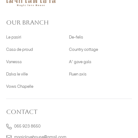
OUR BRANCH
Le pasiri
De-felis
Casa de proud
Country cottage
Vanessa
A' gave gala
Dalva le ville
Ruen axis
Vows Chapelle
CONTACT
065 923 8650
magiclovehouse@gmail.com