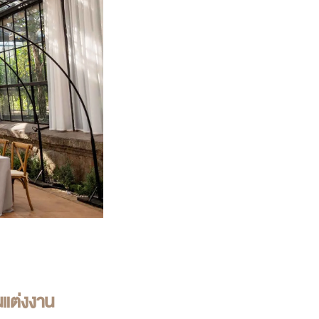
นแต่ง
งา
น