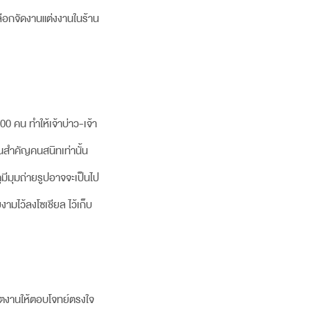
ลือกจัดงานแต่งงานในร้าน
0 คน ทำให้เจ้าบ่าว-เจ้า
คนสำคัญคนสนิทเท่านั้น
ูมีมุมถ่ายรูปอาจจะเป็นไป
งามไว้ลงโซเชียล ไว้เก็บ
ิตงานให้ตอบโจทย์ตรงใจ