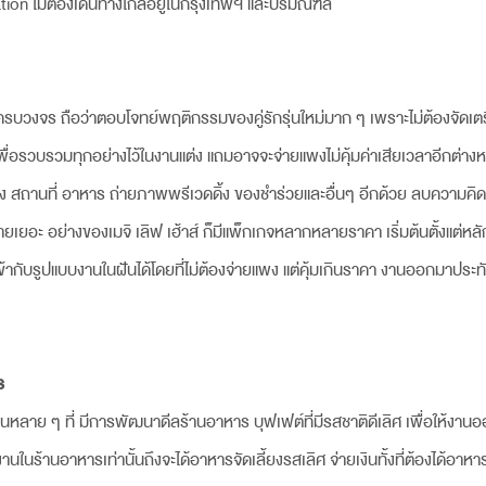
cation ไม่ต้องเดินทางไกลอยู่ในกรุงเทพฯ และปริมณฑล
บวงจร ถือว่าตอบโจทย์พฤติกรรมของคู่รักรุ่นใหม่มาก ๆ เพราะไม่ต้องจัดเตร
ื่อรวบรวมทุกอย่างไว้ในงานแต่ง แถมอาจจะจ่ายแพงไม่คุ้มค่าเสียเวลาอีกต่างห
อง สถานที่ อาหาร ถ่ายภาพพรีเวดดิ้ง ของชำร่วยและอื่นๆ อีกด้วย ลบความคิดแ
่ายเยอะ อย่างของเมจิ เลิฟ เฮ้าส์ ก็มีแพ็กเกจหลากหลายราคา เริ่มต้นตั้งแต่หล
เข้ากับรูปแบบงานในฝันได้โดยที่ไม่ต้องจ่ายแพง แต่คุ้มเกินราคา งานออกมาประ
ร
นหลาย ๆ ที่ มีการพัฒนาดีลร้านอาหาร บุฟเฟต์ที่มีรสชาติดีเลิศ เพื่อให้งาน
านในร้านอาหารเท่านั้นถึงจะได้อาหารจัดเลี้ยงรสเลิศ จ่ายเงินทั้งที่ต้องได้อาห