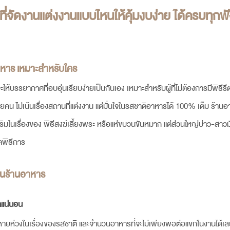
ี่จัดงานแต่ง
งานแบบไหนให้คุ้มงบง่าย ได้ครบทุกฟั
าหาร เหมาะสำหรับใคร
ห้บรรยากาศที่อบอุ่นเรียบง่ายเป็นกันเอง เหมาะสำหรับผู้ที่ไม่ต้องการมีพิธีร
คน ไม่เน้นเรื่องสถานที่แต่งงาน แต่มั่นใจในรสชาติอาหารได้ 100% เต็ม ร้านอ
เสริมในเรื่องของ พิธีสงฆ์เลี้ยงพระ หรือแห่ขบวนขันหมาก แต่ส่วนใหญ่บ่าว-สาว
ดพิธีการ
ในร้านอาหาร
กแน่นอน
็หายห่วงในเรื่องของรสชาติ และจำนวนอาหารที่จะไม่เพียงพอต่อแขกในงานได้เลย