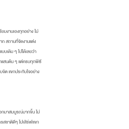
ียมงานเองทุกอย่าง ไม่
าก สถานที่จัดงานแต่ง
บบเดิม ๆ ไปได้เลยว่า
ักแสนต้น ๆ แต่ครบทุกพิธี
ทับจิต แขกประทับใจอย่าง
ออกมาสมบูรณ์มากขึ้น ไม่
ารรสชาติดีๆ ไปเสิร์ฟแขก