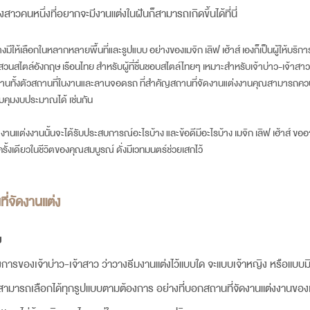
าวคนหนึ่งที่อยากจะมีงานแต่งในฝันก็สามารถเกิดขึ้นได้ที่นี่
างมีให้เลือกในหลากหลายพื้นที่และรูปแบบ อย่างของเมจิก เลิฟ เฮ้าส์ เองก็เป็นผู้ให้บร
บบสวนสไตล์อังกฤษ เรือนไทย
สำหรับผู้ที่ชื่นชอบสไตล์ไทยๆ เหมาะสำหรับเจ้าบ่าว-เจ้าสาว 
ในงานทั้งตัวสถานที่ในงานและลานจอดรถ ที่สำคัญ
สถานที่จัดงานแต่ง
งานคุณสามารถควบคุม
วบคุมงบประมาณได้ เช่นกัน
ดงานแต่ง
งานนั้นจะได้รับประสบการณ์อะไรบ้าง และข้อดีมีอะไรบ้า
ง เมจิก เลิฟ เฮ้าส์ ขอ
ั้งเดียวในชีวิตของคุณสมบูรณ์ ดั่งมี
เวทมนตร์ช่วยเสกไว้
ี่จัดงานแต่ง
ย
้องการของเจ้าบ่าว-เจ้าสาว ว่าวางธีมงานแต่งไว้แบบใด จะแบบเจ้าหญิง หรือแบ
สามารถเลือกได้ทุกรูปแบบตามต้องการ อย่างที่บอก
สถานที่จัดงานแต่ง
งานของเม