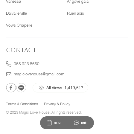
Vanessa
A' gave gala
Dalva le ville
Ruen axis
Vows Chapelle
CONTACT
065 923 8650
magiclovehouse@gmail.com
All Views
1,419,617
Terms & Conditions
Privacy & Policy
© 2023 Magic Love House. All rights reserved.
จอง
แชท