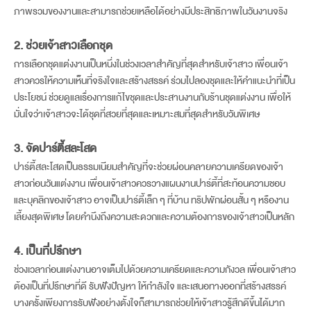
ภาพรวมของงานและสามารถช่วยเหลือได้อย่างมีประสิทธิภาพในวันงานจริง
2. ช่วยเจ้าสาวเลือกชุด
การเลือกชุดแต่งงานเป็นหนึ่งในช่วงเวลาสำคัญที่สุดสำหรับเจ้าสาว เพื่อนเจ้า
สาวควรให้ความเห็นที่จริงใจและสร้างสรรค์ ร่วมไปลองชุดและให้คำแนะนำที่เป็น
ประโยชน์ ช่วยดูแลเรื่องการแก้ไขชุดและประสานงานกับร้านชุดแต่งงาน เพื่อให้
มั่นใจว่าเจ้าสาวจะได้ชุดที่สวยที่สุดและเหมาะสมที่สุดสำหรับวันพิเศษ
3. จัดปาร์ตี้สละโสด
ปาร์ตี้สละโสดเป็นธรรมเนียมสำคัญที่จะช่วยผ่อนคลายความเครียดของเจ้า
สาวก่อนวันแต่งงาน เพื่อนเจ้าสาวควรวางแผนงานปาร์ตี้ที่สะท้อนความชอบ
และบุคลิกของเจ้าสาว อาจเป็นปาร์ตี้เล็ก ๆ ที่บ้าน ทริปพักผ่อนสั้น ๆ หรืองาน
เลี้ยงสุดพิเศษ โดยคำนึงถึงความสะดวกและความต้องการของเจ้าสาวเป็นหลัก
4. เป็นที่ปรึกษา
ช่วงเวลาก่อนแต่งงานอาจเต็มไปด้วยความเครียดและความกังวล เพื่อนเจ้าสาว
ต้องเป็นที่ปรึกษาที่ดี รับฟังปัญหา ให้กำลังใจ และเสนอทางออกที่สร้างสรรค์
บางครั้งเพียงการรับฟังอย่างตั้งใจก็สามารถช่วยให้เจ้าสาวรู้สึกดีขึ้นได้มาก