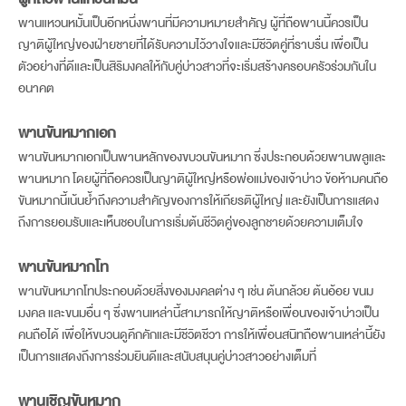
พานแหวนหมั้นเป็นอีกหนึ่งพานที่มีความหมายสำคัญ ผู้ที่ถือพานนี้ควรเป็น
ญาติผู้ใหญ่ของฝ่ายชายที่ได้รับความไว้วางใจและมีชีวิตคู่ที่ราบรื่น เพื่อเป็น
ตัวอย่างที่ดีและเป็นสิริมงคลให้กับคู่บ่าวสาวที่จะเริ่มสร้างครอบครัวร่วมกันใน
อนาคต
พานขันหมากเอก
พานขันหมากเอกเป็นพานหลักของขบวนขันหมาก ซึ่งประกอบด้วยพานพลูและ
พานหมาก โดยผู้ที่ถือควรเป็นญาติผู้ใหญ่หรือพ่อแม่ของเจ้าบ่าว ข้อห้ามคนถือ
ขันหมากนี้เน้นย้ำถึงความสำคัญของการให้เกียรติผู้ใหญ่ และยังเป็นการแสดง
ถึงการยอมรับและเห็นชอบในการเริ่มต้นชีวิตคู่ของลูกชายด้วยความเต็มใจ
พานขันหมากโท
พานขันหมากโทประกอบด้วยสิ่งของมงคลต่าง ๆ เช่น ต้นกล้วย ต้นอ้อย ขนม
มงคล และขนมอื่น ๆ ซึ่งพานเหล่านี้สามารถให้ญาติหรือเพื่อนของเจ้าบ่าวเป็น
คนถือได้ เพื่อให้ขบวนดูคึกคักและมีชีวิตชีวา การให้เพื่อนสนิทถือพานเหล่านี้ยัง
เป็นการแสดงถึงการร่วมยินดีและสนับสนุนคู่บ่าวสาวอย่างเต็มที่
พานเชิญขันหมาก