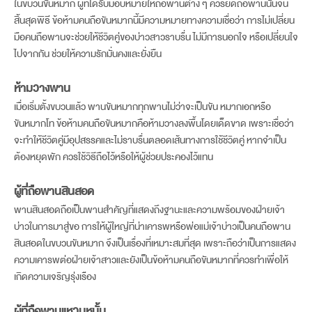
ในขบวนขันหมาก ผู้ที่ได้รับมอบหมายให้ถือพานต่าง ๆ ควรยึดถือพานนั้นจน
สิ้นสุดพิธี ข้อห้ามคนถือขันหมากนี้มีความหมายทางความเชื่อว่า การไม่เปลี่ยน
มือคนถือพานจะช่วยให้ชีวิตคู่ของบ่าวสาวราบรื่น ไม่มีการนอกใจ หรือเปลี่ยนใจ
ไปจากกัน ช่วยให้ความรักมั่นคงและยั่งยืน
ห้ามวางพาน
เมื่อเริ่มตั้งขบวนแล้ว พานขันหมากทุกพานไม่ว่าจะเป็นขัน หมากเอกหรือ
ขันหมากโท ข้อห้ามคนถือขันหมากคือห้ามวางลงพื้นโดยเด็ดขาด เพราะเชื่อว่า
จะทำให้ชีวิตคู่มีอุปสรรคและไม่ราบรื่นตลอดเส้นทางการใช้ชีวิตคู่ หากจำเป็น
ต้องหยุดพัก ควรใช้วิธีถือไว้หรือให้ผู้ช่วยประคองไว้แทน
ผู้ที่ถือพานสินสอด
พานสินสอดถือเป็นพานสำคัญที่แสดงถึงฐานะและความพร้อมของฝ่ายเจ้า
บ่าวในการมาสู่ขอ การให้ผู้ใหญ่ที่น่าเคารพหรือพ่อแม่เจ้าบ่าวเป็นคนถือพาน
สินสอดในขบวนขันหมาก จึงเป็นเรื่องที่เหมาะสมที่สุด เพราะถือว่าเป็นการแสดง
ความเคารพต่อฝ่ายเจ้าสาวและยังเป็นข้อห้ามคนถือขันหมากที่ควรทำเพื่อให้
เกิดความเจริญรุ่งเรือง
ผู้ที่ถือพานแหวนหมั้น