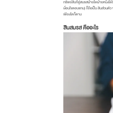
ทรัพย์สินที่คู่สมรสฝ่ายใดฝ่ายหนึ่ง
เงื่อนไขตอบแทน) ก็ถือเป็น สินส่วนตัว 
เพียงใดก็ตาม
สินสมรส คือ
อะไร