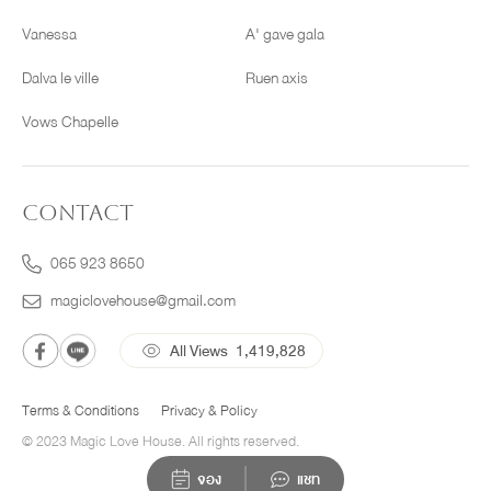
Vanessa
A' gave gala
Dalva le ville
Ruen axis
Vows Chapelle
CONTACT
065 923 8650
magiclovehouse@gmail.com
All Views
1,419,828
Terms & Conditions
Privacy & Policy
© 2023 Magic Love House. All rights reserved.
จอง
แชท