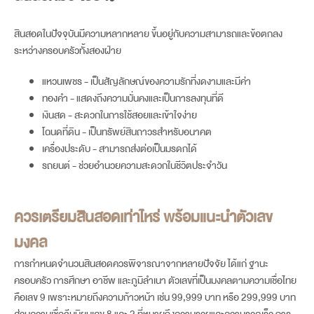
สินสอดในปัจจุบันมีความหลากหลาย ขึ้นอยู่กับความสามารถและข้อตกลง
ระหว่างครอบครัวทั้งสองฝ่าย
แหวนเพชร - เป็นสัญลักษณ์ของความรักที่งดงามและมีค่า
ทองคำ - แสดงถึงความมั่นคงและเป็นการลงทุนที่ดี
เงินสด - สะดวกในการใช้สอยและเข้าใจง่าย
โฉนดที่ดิน - เป็นทรัพย์สินถาวรสำหรับอนาคต
เครื่องประดับ - สามารถส่งต่อเป็นมรดกได้
รถยนต์ - ช่วยอำนวยความสะดวกในชีวิตประจำวัน
ควรเตรียมสินสอดเท่าไหร่ พร้อมแนะนำตัวเลข
มงคล
การกำหนดจำนวนสินสอดควรพิจารณาจากหลายปัจจัย ได้แก่ ฐานะ
ครอบครัว การศึกษา อาชีพ และภูมิลำเนา ตัวเลขที่เป็นมงคลตามความเชื่อไทย
คือเลข 9 เพราะหมายถึงความก้าวหน้า เช่น 99,999 บาท หรือ 299,999 บาท
ส่วนความเชื่อจีนนิยมเลข 8 และ 2 ที่หมายถึงความรวยและความรวดเร็ว การ